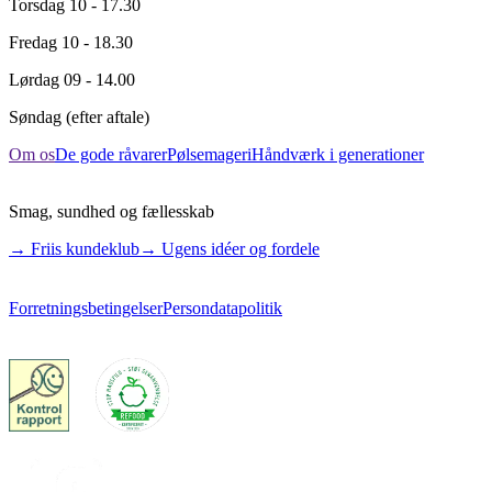
Torsdag
10 - 17.30
Fredag
10 - 18.30
Lørdag
09 - 14.00
Søndag
(efter aftale)
Om os
De gode råvarer
Pølsemageri
Håndværk i generationer
Smag, sundhed og fællesskab
→ Friis kundeklub
→ Ugens idéer og fordele
Forretningsbetingelser
Persondatapolitik