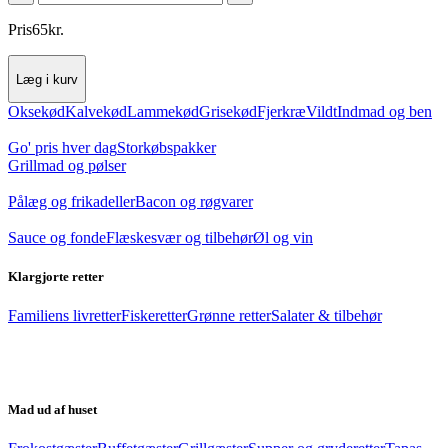
Pris
65
kr.
Læg i kurv
Oksekød
Kalvekød
Lammekød
Grisekød
Fjerkræ
Vildt
Indmad og ben
Go' pris hver dag
Storkøbspakker
Grillmad og pølser
Pålæg og frikadeller
Bacon og røgvarer
Sauce og fonde
Flæskesvær og tilbehør
Øl og vin
Klargjorte retter
Familiens livretter
Fiskeretter
Grønne retter
Salater & tilbehør
Mad ud af huset