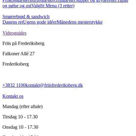
Frokostgæster
Buffetgæster
Grillgæster
Supper og gryderetter
Tapas
og pølse og ost
Valgfri Menu (3 retter)
Smørrebrød & sandwich
Dagens ret
Ugens gode idéer
Månedens mesterstykke
Videoguides
Friis på Frederiksberg
Falkoner Allé 27
Frederiksberg
+3832 1100
kontakt@friisfrederiksberg.dk
Kontakt os
Mandag
(efter aftale)
Tirsdag
10 - 17.30
Onsdag
10 - 17.30