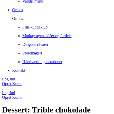
Valgfri menu
Om os
Om os
Friis kundeklub
Modtag ugens idéer og fordele
De gode råvarer
Pølsemageri
Håndværk i generationer
Kontakt
Log Ind
Opret Konto
Log Ind
Opret Konto
Dessert: Trible chokolade