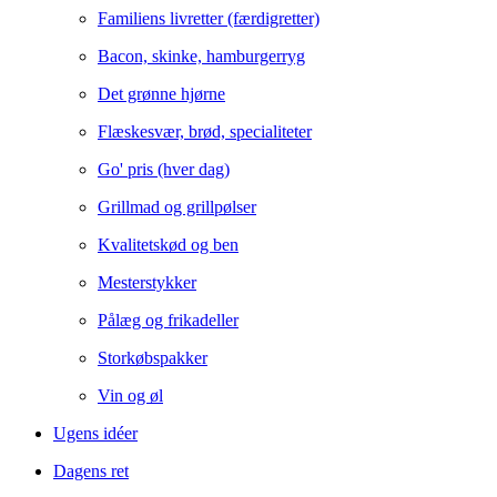
Familiens livretter (færdigretter)
Bacon, skinke, hamburgerryg
Det grønne hjørne
Flæskesvær, brød, specialiteter
Go' pris (hver dag)
Grillmad og grillpølser
Kvalitetskød og ben
Mesterstykker
Pålæg og frikadeller
Storkøbspakker
Vin og øl
Ugens idéer
Dagens ret