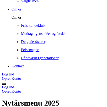
Valgfri menu
Om os
Om os
Friis kundeklub
Modtag ugens idéer og fordele
De gode råvarer
Pølsemageri
Håndværk i generationer
Kontakt
Log Ind
Opret Konto
Log Ind
Opret Konto
Nytårsmenu 2025