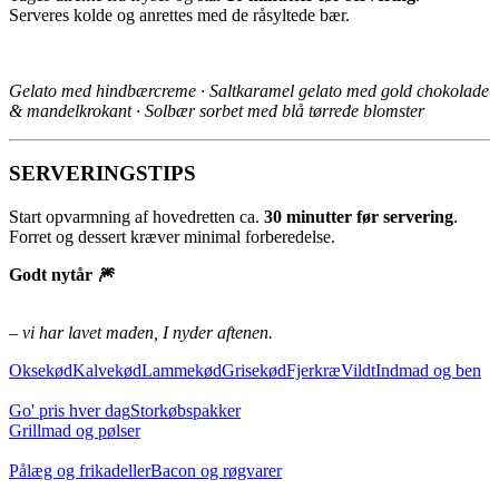
Serveres kolde og anrettes med de råsyltede bær.
Gelato med hindbærcreme · Saltkaramel gelato med gold chokolade
& mandelkrokant · Solbær sorbet med blå tørrede blomster
SERVERINGSTIPS
Start opvarmning af hovedretten ca.
30 minutter før servering
.
Forret og dessert kræver minimal forberedelse.
Godt nytår 🎆
– vi har lavet maden, I nyder aftenen.
Oksekød
Kalvekød
Lammekød
Grisekød
Fjerkræ
Vildt
Indmad og ben
Go' pris hver dag
Storkøbspakker
Grillmad og pølser
Pålæg og frikadeller
Bacon og røgvarer