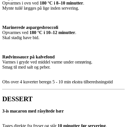
Opvarmes i ovn ved
180 °C i 8–10 minutter
.
Mynte tuilé lægges på lige inden servering.
Marinerede aspargesbroccoli
Opvarmes ved
180 °C i 10–12 minutter
.
Skal stadig have bid.
Rødvinssauce på kalvefond
Varmes i gryde ved middel varme under omrøring.
Smag til med salt og peber.
Obs over 4 kuverter beregn 5 - 10 min ekstra tilberedsningstid
DESSERT
3-is macaron med råsyltede bær
Tages direkte fra fryser og står
10 minutter før servering
.