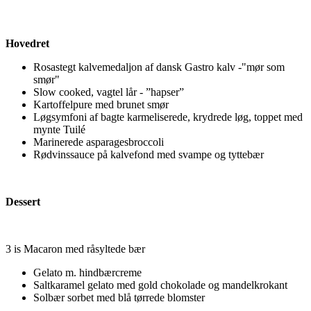
Hovedret
Rosastegt kalvemedaljon af dansk Gastro kalv -"mør som
smør"
Slow cooked, vagtel lår - ”hapser”
Kartoffelpure med brunet smør
Løgsymfoni af bagte karmeliserede, krydrede løg, toppet med
mynte Tuilé
Marinerede asparagesbroccoli
Rødvinssauce på kalvefond med svampe og tyttebær
Dessert
3 is Macaron med råsyltede bær
Gelato m. hindbærcreme
Saltkaramel gelato med gold chokolade og mandelkrokant
Solbær sorbet med blå tørrede blomster