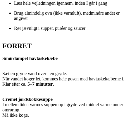
Læs hele vejledningen igennem, inden I går i gang
Brug almindelig ovn (ikke varmluft), medmindre andet er
angivet
Rør jævnligt i supper, puréer og saucer
FORRET
Smørdampet havtaskekæbe
Sæt en gryde vand over i en gryde.
Når vandet koger let, kommes hele posen med havtaskekæberne i.
Klar efter ca.
5–7 minutter
.
Cremet jordskokkesuppe
I mellem tiden varmes suppen op i gryde ved middel varme under
omrøring.
Må ikke koge.