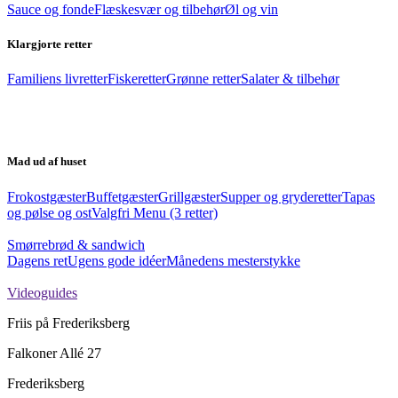
Sauce og fonde
Flæskesvær og tilbehør
Øl og vin
Klargjorte retter
Familiens livretter
Fiskeretter
Grønne retter
Salater & tilbehør
Mad ud af huset
Frokostgæster
Buffetgæster
Grillgæster
Supper og gryderetter
Tapas
og pølse og ost
Valgfri Menu (3 retter)
Smørrebrød & sandwich
Dagens ret
Ugens gode idéer
Månedens mesterstykke
Videoguides
Friis på Frederiksberg
Falkoner Allé 27
Frederiksberg