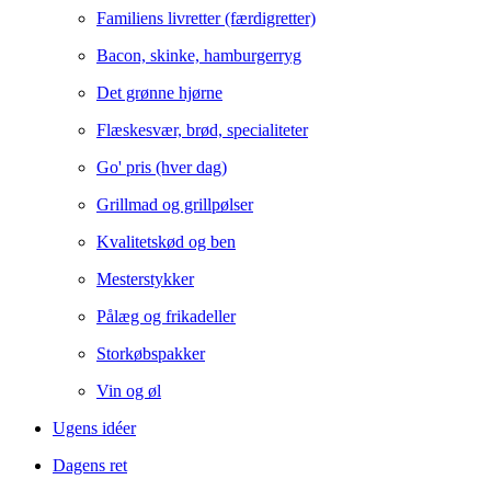
Familiens livretter (færdigretter)
Bacon, skinke, hamburgerryg
Det grønne hjørne
Flæskesvær, brød, specialiteter
Go' pris (hver dag)
Grillmad og grillpølser
Kvalitetskød og ben
Mesterstykker
Pålæg og frikadeller
Storkøbspakker
Vin og øl
Ugens idéer
Dagens ret