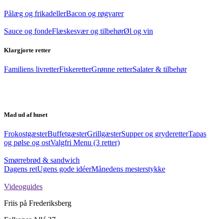
Pålæg og frikadeller
Bacon og røgvarer
Sauce og fonde
Flæskesvær og tilbehør
Øl og vin
Klargjorte retter
Familiens livretter
Fiskeretter
Grønne retter
Salater & tilbehør
Mad ud af huset
Frokostgæster
Buffetgæster
Grillgæster
Supper og gryderetter
Tapas
og pølse og ost
Valgfri Menu (3 retter)
Smørrebrød & sandwich
Dagens ret
Ugens gode idéer
Månedens mesterstykke
Videoguides
Friis på Frederiksberg