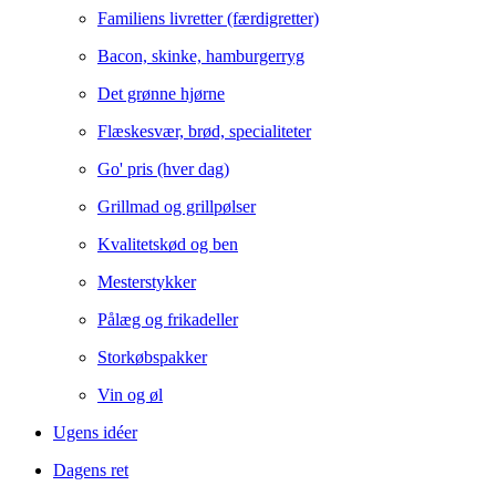
Familiens livretter (færdigretter)
Bacon, skinke, hamburgerryg
Det grønne hjørne
Flæskesvær, brød, specialiteter
Go' pris (hver dag)
Grillmad og grillpølser
Kvalitetskød og ben
Mesterstykker
Pålæg og frikadeller
Storkøbspakker
Vin og øl
Ugens idéer
Dagens ret