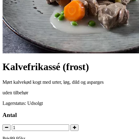
Kalvefrikassé (frost)
Mørt kalvekød kogt med urter, løg, dild og asparges
uden tilbehør
Lagerstatus:
Udsolgt
Antal
Pris
89
,
95
kr.