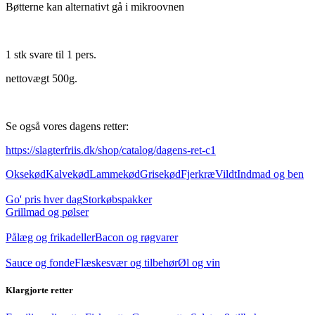
Bøtterne kan alternativt gå i mikroovnen
1 stk svare til 1 pers.
nettovægt 500g.
Se også vores dagens retter:
https://slagterfriis.dk/shop/catalog/dagens-ret-c1
Oksekød
Kalvekød
Lammekød
Grisekød
Fjerkræ
Vildt
Indmad og ben
Go' pris hver dag
Storkøbspakker
Grillmad og pølser
Pålæg og frikadeller
Bacon og røgvarer
Sauce og fonde
Flæskesvær og tilbehør
Øl og vin
Klargjorte retter