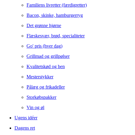
Familiens livretter (færdigretter)
Bacon, skinke, hamburgerryg
Det grønne hjørne
Flæskesvær, brød, specialiteter
Go' pris (hver dag)
Grillmad og grillpølser
Kvalitetskød og ben
Mesterstykker
Pålæg og frikadeller
Storkøbspakker
Vin og øl
Ugens idéer
Dagens ret