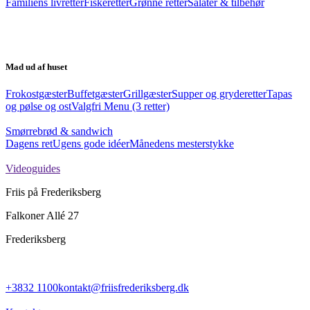
Familiens livretter
Fiskeretter
Grønne retter
Salater & tilbehør
Mad ud af huset
Frokostgæster
Buffetgæster
Grillgæster
Supper og gryderetter
Tapas
og pølse og ost
Valgfri Menu (3 retter)
Smørrebrød & sandwich
Dagens ret
Ugens gode idéer
Månedens mesterstykke
Videoguides
Friis på Frederiksberg
Falkoner Allé 27
Frederiksberg
+3832 1100
kontakt@friisfrederiksberg.dk