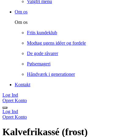
Valgfri menu
Om os
Om os
Friis kundeklub
Modtag ugens idéer og fordele
De gode råvarer
Pølsemageri
Håndværk i generationer
Kontakt
Log Ind
Opret Konto
Log Ind
Opret Konto
Kalvefrikassé (frost)