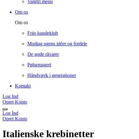
Valgfri menu
Om os
Om os
Friis kundeklub
Modtag ugens idéer og fordele
De gode råvarer
Pølsemageri
Håndværk i generationer
Kontakt
Log Ind
Opret Konto
Log Ind
Opret Konto
Italienske krebinetter