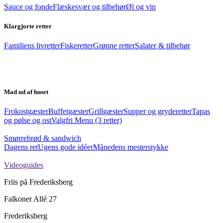
Sauce og fonde
Flæskesvær og tilbehør
Øl og vin
Klargjorte retter
Familiens livretter
Fiskeretter
Grønne retter
Salater & tilbehør
Mad ud af huset
Frokostgæster
Buffetgæster
Grillgæster
Supper og gryderetter
Tapas
og pølse og ost
Valgfri Menu (3 retter)
Smørrebrød & sandwich
Dagens ret
Ugens gode idéer
Månedens mesterstykke
Videoguides
Friis på Frederiksberg
Falkoner Allé 27
Frederiksberg