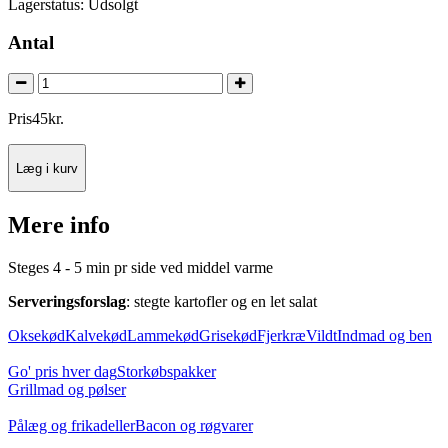
Lagerstatus:
Udsolgt
Antal
Pris
45
kr.
Læg i kurv
Mere info
Steges 4 - 5 min pr side ved middel varme
Serveringsforslag
: stegte kartofler og en let salat
Oksekød
Kalvekød
Lammekød
Grisekød
Fjerkræ
Vildt
Indmad og ben
Go' pris hver dag
Storkøbspakker
Grillmad og pølser
Pålæg og frikadeller
Bacon og røgvarer