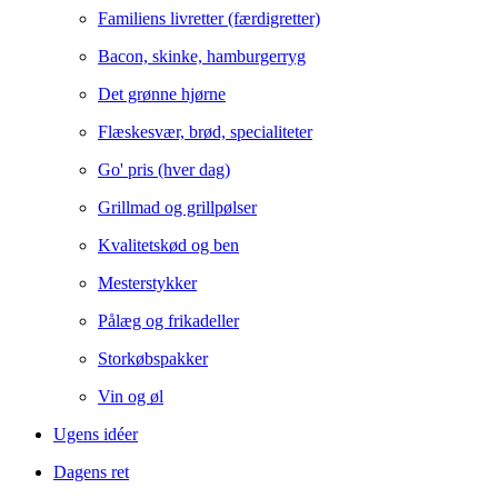
Familiens livretter (færdigretter)
Bacon, skinke, hamburgerryg
Det grønne hjørne
Flæskesvær, brød, specialiteter
Go' pris (hver dag)
Grillmad og grillpølser
Kvalitetskød og ben
Mesterstykker
Pålæg og frikadeller
Storkøbspakker
Vin og øl
Ugens idéer
Dagens ret