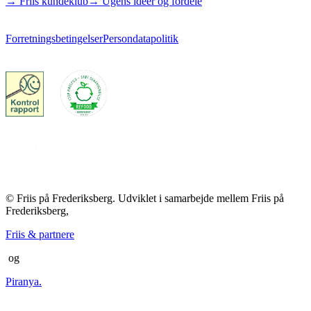
→ Friis kundeklub
→ Ugens idéer og fordele
Forretningsbetingelser
Persondatapolitik
© Friis på Frederiksberg. Udviklet i samarbejde mellem Friis på
Frederiksberg,
Friis & partnere
og
Piranya.