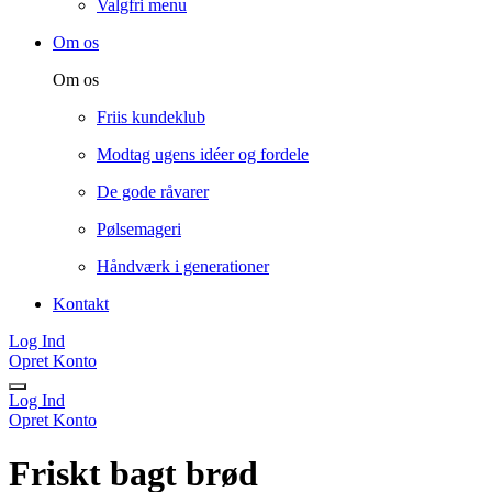
Valgfri menu
Om os
Om os
Friis kundeklub
Modtag ugens idéer og fordele
De gode råvarer
Pølsemageri
Håndværk i generationer
Kontakt
Log Ind
Opret Konto
Log Ind
Opret Konto
Friskt bagt brød