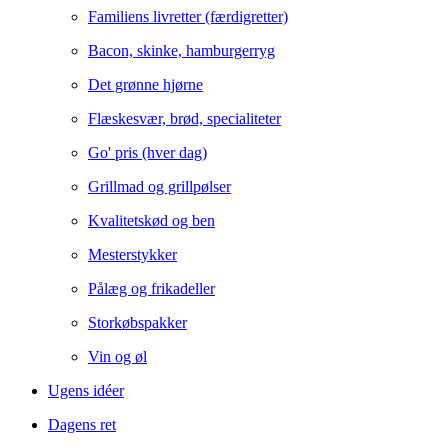
Familiens livretter (færdigretter)
Bacon, skinke, hamburgerryg
Det grønne hjørne
Flæskesvær, brød, specialiteter
Go' pris (hver dag)
Grillmad og grillpølser
Kvalitetskød og ben
Mesterstykker
Pålæg og frikadeller
Storkøbspakker
Vin og øl
Ugens idéer
Dagens ret