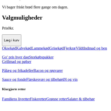
Vi bager friskt brød flere gange om dagen.
Valgmuligheder
Pris
0
kr.
Læg i kurv
Oksekød
Kalvekød
Lammekød
Grisekød
Fjerkræ
Vildt
Indmad og ben
Go' pris hver dag
Storkøbspakker
Grillmad og pølser
Pålæg og frikadeller
Bacon og røgvarer
Sauce og fonde
Flæskesvær og tilbehør
Øl og vin
Klargjorte retter
Familiens livretter
Fiskeretter
Grønne retter
Salater & tilbehør