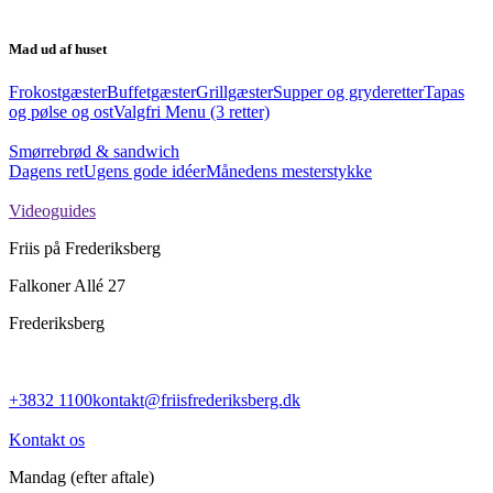
Mad ud af huset
Frokostgæster
Buffetgæster
Grillgæster
Supper og gryderetter
Tapas
og pølse og ost
Valgfri Menu (3 retter)
Smørrebrød & sandwich
Dagens ret
Ugens gode idéer
Månedens mesterstykke
Videoguides
Friis på Frederiksberg
Falkoner Allé 27
Frederiksberg
+3832 1100
kontakt@friisfrederiksberg.dk
Kontakt os
Mandag
(efter aftale)