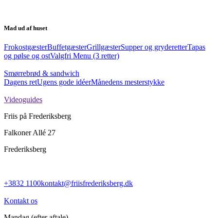
Mad ud af huset
Frokostgæster
Buffetgæster
Grillgæster
Supper og gryderetter
Tapas
og pølse og ost
Valgfri Menu (3 retter)
Smørrebrød & sandwich
Dagens ret
Ugens gode idéer
Månedens mesterstykke
Videoguides
Friis på Frederiksberg
Falkoner Allé 27
Frederiksberg
+3832 1100
kontakt@friisfrederiksberg.dk
Kontakt os
Mandag
(efter aftale)