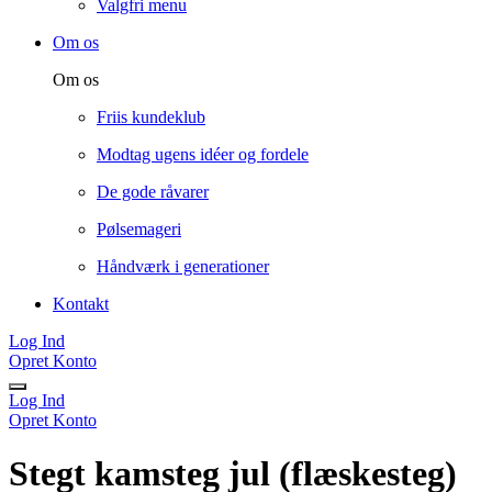
Valgfri menu
Om os
Om os
Friis kundeklub
Modtag ugens idéer og fordele
De gode råvarer
Pølsemageri
Håndværk i generationer
Kontakt
Log Ind
Opret Konto
Log Ind
Opret Konto
Stegt kamsteg jul (flæskesteg)