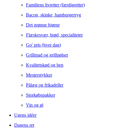
Familiens livretter (færdigretter)
Bacon, skinke, hamburgerryg
Det grønne hjørne
Flæskesvær, brød, specialiteter
Go' pris (hver dag)
Grillmad og grillpølser
Kvalitetskød og ben
Mesterstykker
Pålæg og frikadeller
Storkøbspakker
Vin og øl
Ugens idéer
Dagens ret