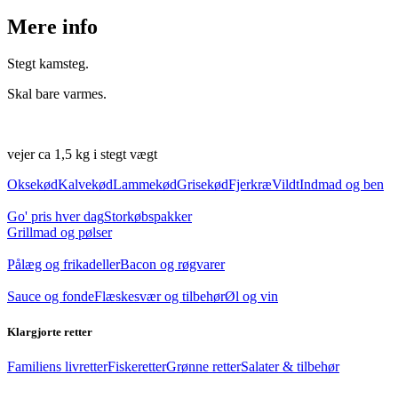
Mere info
Stegt kamsteg.
Skal bare varmes.
vejer ca 1,5 kg i stegt vægt
Oksekød
Kalvekød
Lammekød
Grisekød
Fjerkræ
Vildt
Indmad og ben
Go' pris hver dag
Storkøbspakker
Grillmad og pølser
Pålæg og frikadeller
Bacon og røgvarer
Sauce og fonde
Flæskesvær og tilbehør
Øl og vin
Klargjorte retter
Familiens livretter
Fiskeretter
Grønne retter
Salater & tilbehør