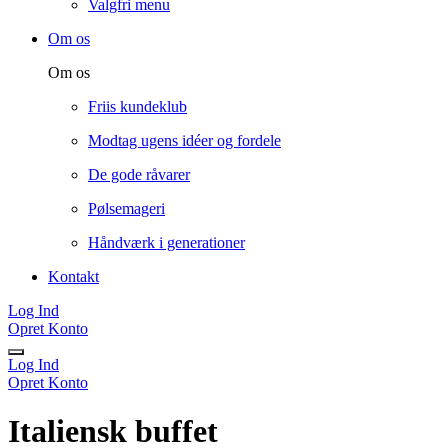
Valgfri menu
Om os
Om os
Friis kundeklub
Modtag ugens idéer og fordele
De gode råvarer
Pølsemageri
Håndværk i generationer
Kontakt
Log Ind
Opret Konto
Log Ind
Opret Konto
Italiensk buffet