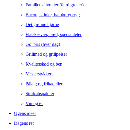
Familiens livretter (færdigretter)
Bacon, skinke, hamburgerryg
Det grønne hjørne
Flæskesvær, brød, specialiteter
Go' pris (hver dag)
Grillmad og grillpølser
Kvalitetskød og ben
Mesterstykker
Pålæg og frikadeller
Storkøbspakker
Vin og øl
Ugens idéer
Dagens ret