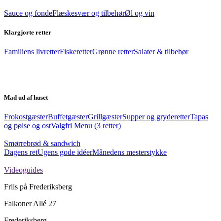
Sauce og fonde
Flæskesvær og tilbehør
Øl og vin
Klargjorte retter
Familiens livretter
Fiskeretter
Grønne retter
Salater & tilbehør
Mad ud af huset
Frokostgæster
Buffetgæster
Grillgæster
Supper og gryderetter
Tapas
og pølse og ost
Valgfri Menu (3 retter)
Smørrebrød & sandwich
Dagens ret
Ugens gode idéer
Månedens mesterstykke
Videoguides
Friis på Frederiksberg
Falkoner Allé 27
Frederiksberg