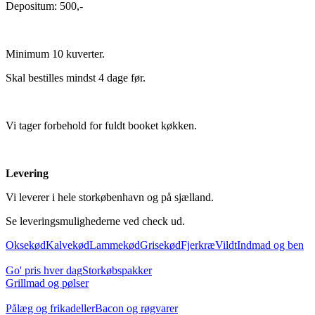
Depositum: 500,-
Minimum 10 kuverter.
Skal bestilles mindst 4 dage før.
Vi tager forbehold for fuldt booket køkken.
Levering
Vi leverer i hele storkøbenhavn og på sjælland.
Se leveringsmulighederne ved check ud.
Oksekød
Kalvekød
Lammekød
Grisekød
Fjerkræ
Vildt
Indmad og ben
Go' pris hver dag
Storkøbspakker
Grillmad og pølser
Pålæg og frikadeller
Bacon og røgvarer