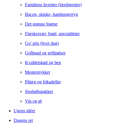
Familiens livretter (færdigretter)
Bacon, skinke, hamburgerryg
Det grønne hjørne
Flæskesvær, brød, specialiteter
Go' pris (hver dag)
Grillmad og grillpølser
Kvalitetskød og ben
Mesterstykker
Pålæg og frikadeller
Storkøbspakker
Vin og øl
Ugens idéer
Dagens ret