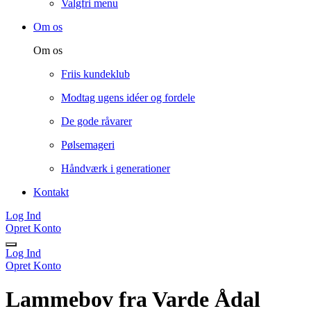
Valgfri menu
Om os
Om os
Friis kundeklub
Modtag ugens idéer og fordele
De gode råvarer
Pølsemageri
Håndværk i generationer
Kontakt
Log Ind
Opret Konto
Log Ind
Opret Konto
Lammebov fra Varde Ådal