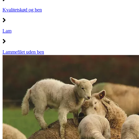
Kvalitetskød og ben
Lam
Lammefilet uden ben