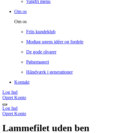
Valgfri menu
Om os
Om os
Friis kundeklub
Modtag ugens idéer og fordele
De gode råvarer
Pølsemageri
Håndværk i generationer
Kontakt
Log Ind
Opret Konto
Log Ind
Opret Konto
Lammefilet uden ben