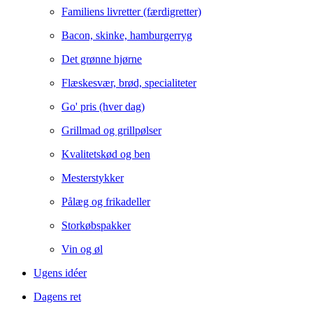
Familiens livretter (færdigretter)
Bacon, skinke, hamburgerryg
Det grønne hjørne
Flæskesvær, brød, specialiteter
Go' pris (hver dag)
Grillmad og grillpølser
Kvalitetskød og ben
Mesterstykker
Pålæg og frikadeller
Storkøbspakker
Vin og øl
Ugens idéer
Dagens ret