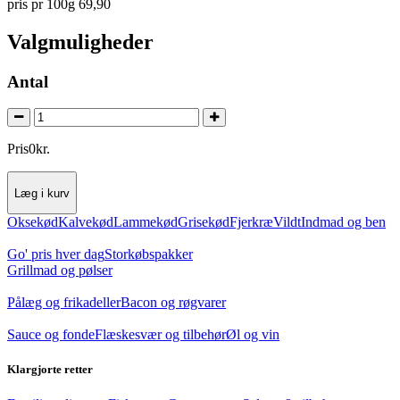
pris pr 100g 69,90
Valgmuligheder
Antal
Pris
0
kr.
Læg i kurv
Oksekød
Kalvekød
Lammekød
Grisekød
Fjerkræ
Vildt
Indmad og ben
Go' pris hver dag
Storkøbspakker
Grillmad og pølser
Pålæg og frikadeller
Bacon og røgvarer
Sauce og fonde
Flæskesvær og tilbehør
Øl og vin
Klargjorte retter