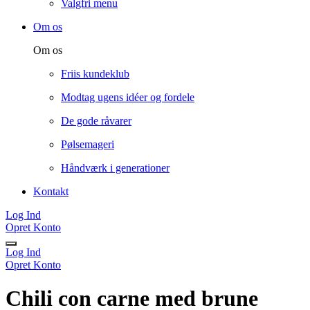
Valgfri menu
Om os
Om os
Friis kundeklub
Modtag ugens idéer og fordele
De gode råvarer
Pølsemageri
Håndværk i generationer
Kontakt
Log Ind
Opret Konto
Log Ind
Opret Konto
Chili con carne med brune