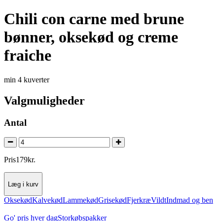
Chili con carne med brune
bønner, oksekød og creme
fraiche
min 4 kuverter
Valgmuligheder
Antal
Pris
179
kr.
Læg i kurv
Oksekød
Kalvekød
Lammekød
Grisekød
Fjerkræ
Vildt
Indmad og ben
Go' pris hver dag
Storkøbspakker