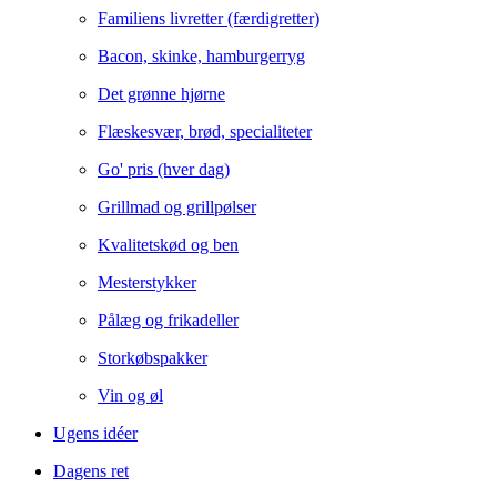
Familiens livretter (færdigretter)
Bacon, skinke, hamburgerryg
Det grønne hjørne
Flæskesvær, brød, specialiteter
Go' pris (hver dag)
Grillmad og grillpølser
Kvalitetskød og ben
Mesterstykker
Pålæg og frikadeller
Storkøbspakker
Vin og øl
Ugens idéer
Dagens ret