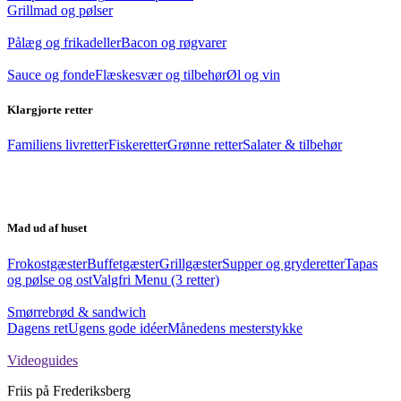
Grillmad og pølser
Pålæg og frikadeller
Bacon og røgvarer
Sauce og fonde
Flæskesvær og tilbehør
Øl og vin
Klargjorte retter
Familiens livretter
Fiskeretter
Grønne retter
Salater & tilbehør
Mad ud af huset
Frokostgæster
Buffetgæster
Grillgæster
Supper og gryderetter
Tapas
og pølse og ost
Valgfri Menu (3 retter)
Smørrebrød & sandwich
Dagens ret
Ugens gode idéer
Månedens mesterstykke
Videoguides
Friis på Frederiksberg