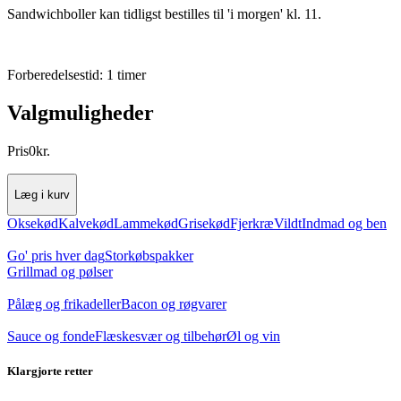
Sandwichboller kan tidligst bestilles til 'i morgen' kl. 11.
Forberedelsestid: 1 timer
Valgmuligheder
Pris
0
kr.
Læg i kurv
Oksekød
Kalvekød
Lammekød
Grisekød
Fjerkræ
Vildt
Indmad og ben
Go' pris hver dag
Storkøbspakker
Grillmad og pølser
Pålæg og frikadeller
Bacon og røgvarer
Sauce og fonde
Flæskesvær og tilbehør
Øl og vin
Klargjorte retter