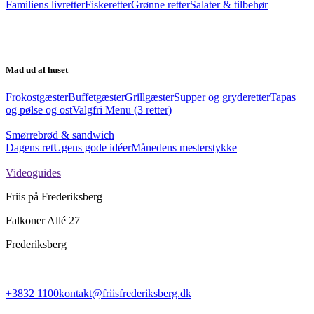
Familiens livretter
Fiskeretter
Grønne retter
Salater & tilbehør
Mad ud af huset
Frokostgæster
Buffetgæster
Grillgæster
Supper og gryderetter
Tapas
og pølse og ost
Valgfri Menu (3 retter)
Smørrebrød & sandwich
Dagens ret
Ugens gode idéer
Månedens mesterstykke
Videoguides
Friis på Frederiksberg
Falkoner Allé 27
Frederiksberg
+3832 1100
kontakt@friisfrederiksberg.dk