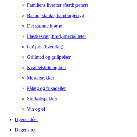
Familiens livretter (færdigretter)
Bacon, skinke, hamburgerryg
Det grønne hjørne
Flæskesvær, brød, specialiteter
Go' pris (hver dag)
Grillmad og grillpølser
Kvalitetskød og ben
Mesterstykker
Pålæg og frikadeller
Storkøbspakker
Vin og øl
Ugens idéer
Dagens ret