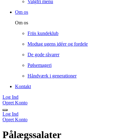
Valgfri menu
Om os
Om os
Friis kundeklub
Modtag ugens idéer og fordele
De gode råvarer
Pølsemageri
Håndværk i generationer
Kontakt
Log Ind
Opret Konto
Log Ind
Opret Konto
Pålægssalater