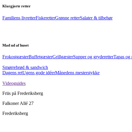
Klargjorte retter
Familiens livretter
Fiskeretter
Grønne retter
Salater & tilbehør
Mad ud af huset
Frokostgæster
Buffetgæster
Grillgæster
Supper og gryderetter
Tapas og 
Smørrebrød & sandwich
Dagens ret
Ugens gode idéer
Månedens mesterstykke
Videoguides
Friis på Frederiksberg
Falkoner Allé 27
Frederiksberg