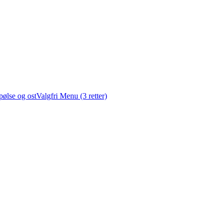
pølse og ost
Valgfri Menu (3 retter)