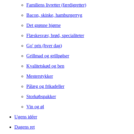
Familiens livretter (færdigretter)
Bacon, skinke, hamburgerryg
Det grønne hjørne
Flæskesvær, brød, specialiteter
Go' pris (hver dag)
Grillmad og grillpølser
Kvalitetskød og ben
Mesterstykker
Pålæg og frikadeller
Storkøbspakker
Vin og øl
Ugens idéer
Dagens ret