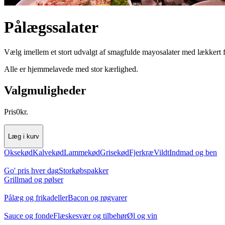
Pålægssalater
Vælg imellem et stort udvalgt af smagfulde mayosalater med lækkert f
Alle er hjemmelavede med stor kærlighed.
Valgmuligheder
Pris
0
kr.
Læg i kurv
Oksekød
Kalvekød
Lammekød
Grisekød
Fjerkræ
Vildt
Indmad og ben
Go' pris hver dag
Storkøbspakker
Grillmad og pølser
Pålæg og frikadeller
Bacon og røgvarer
Sauce og fonde
Flæskesvær og tilbehør
Øl og vin