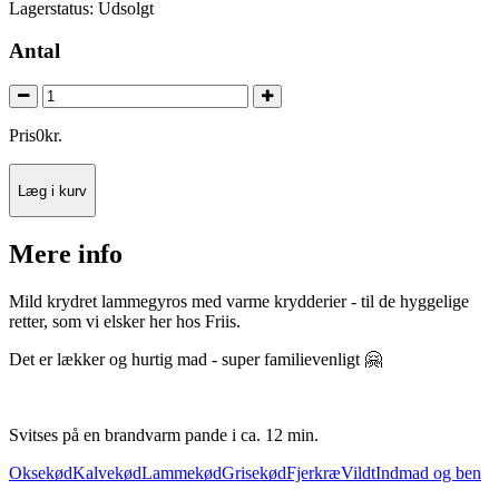
Lagerstatus:
Udsolgt
Antal
Pris
0
kr.
Læg i kurv
Mere info
Mild krydret lammegyros med varme krydderier - til de hyggelige
retter, som vi elsker her hos Friis.
Det er lækker og hurtig mad - super familievenligt 🤗
Svitses på en brandvarm pande i ca. 12 min.
Oksekød
Kalvekød
Lammekød
Grisekød
Fjerkræ
Vildt
Indmad og ben