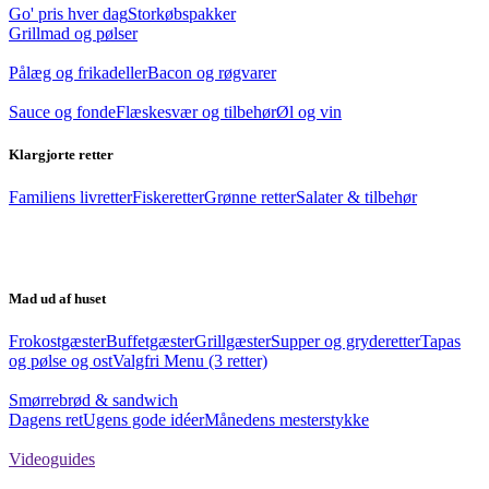
Go' pris hver dag
Storkøbspakker
Grillmad og pølser
Pålæg og frikadeller
Bacon og røgvarer
Sauce og fonde
Flæskesvær og tilbehør
Øl og vin
Klargjorte retter
Familiens livretter
Fiskeretter
Grønne retter
Salater & tilbehør
Mad ud af huset
Frokostgæster
Buffetgæster
Grillgæster
Supper og gryderetter
Tapas
og pølse og ost
Valgfri Menu (3 retter)
Smørrebrød & sandwich
Dagens ret
Ugens gode idéer
Månedens mesterstykke
Videoguides