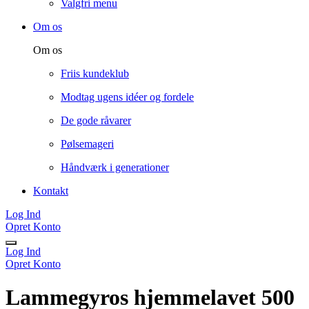
Valgfri menu
Om os
Om os
Friis kundeklub
Modtag ugens idéer og fordele
De gode råvarer
Pølsemageri
Håndværk i generationer
Kontakt
Log Ind
Opret Konto
Log Ind
Opret Konto
Lammegyros hjemmelavet 500