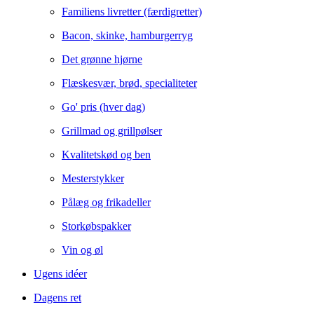
Familiens livretter (færdigretter)
Bacon, skinke, hamburgerryg
Det grønne hjørne
Flæskesvær, brød, specialiteter
Go' pris (hver dag)
Grillmad og grillpølser
Kvalitetskød og ben
Mesterstykker
Pålæg og frikadeller
Storkøbspakker
Vin og øl
Ugens idéer
Dagens ret