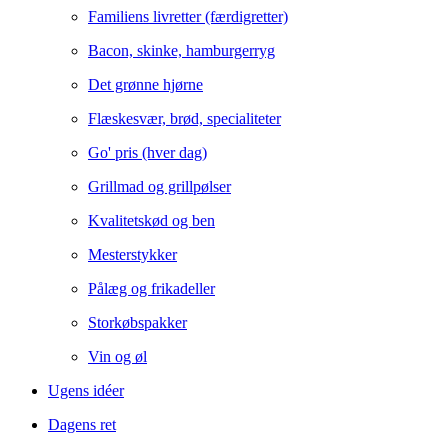
Familiens livretter (færdigretter)
Bacon, skinke, hamburgerryg
Det grønne hjørne
Flæskesvær, brød, specialiteter
Go' pris (hver dag)
Grillmad og grillpølser
Kvalitetskød og ben
Mesterstykker
Pålæg og frikadeller
Storkøbspakker
Vin og øl
Ugens idéer
Dagens ret