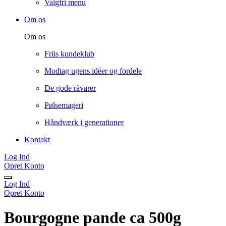
Valgfri menu
Om os
Om os
Friis kundeklub
Modtag ugens idéer og fordele
De gode råvarer
Pølsemageri
Håndværk i generationer
Kontakt
Log Ind
Opret Konto
Log Ind
Opret Konto
Bourgogne pande ca 500g